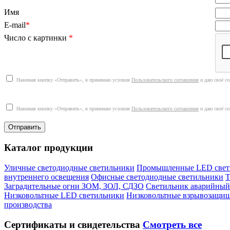
Имя
E-mail
*
Число с картинки
*
Нажимая кнопку «Отправить», я принимаю условия
Пользовательского соглашения
и даю своё со
Нажимая кнопку «Отправить», я принимаю условия
Пользовательского соглашения
и даю своё со
Каталог продукции
Уличные светодиодные светильники
Промышленные LED свет
внутреннего освещения
Офисные светодиодные светильники
Т
Заградительные огни ЗОМ, ЗОЛ, СДЗО
Светильник аварийный
Низковольтные LED светильники
Низковольтные взрывозащи
производства
Сертификаты
и свидетельства
Смотреть все