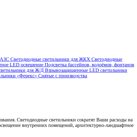
я АЗС
Светодиодные светильники для ЖКХ
Светодиодные
тное LED освещение
Подсветка бассейнов, водоёмов, фонтанов
светильники для Ж/Д
Взрывозащищенные LED светильники
ильники «Ферекс»
Снятые с производства
ования. Светодиодные светильники сократят Ваши расходы на
е освещение внутренних помещений, архитектурно-ландшафтное