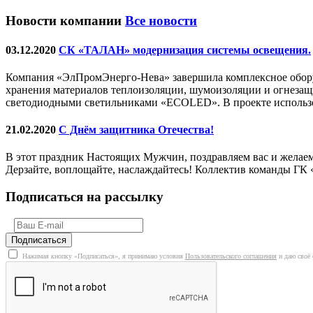
Новости компании
Все новости
03.12.2020
СК «ТАЛАН» модернизация системы освещения.
Компания «ЭлПромЭнерго-Нева» завершила комплексное обору
хранения материалов теплоизоляции, шумоизоляции и огнеза
светодиодными светильниками «ECOLED». В проекте использо
21.02.2020
С Днём защитника Отечества!
В этот праздник Настоящих Мужчин, поздравляем вас и желаем
Дерзайте, воплощайте, наслаждайтесь! Коллектив команды Г
Подписаться на рассылку
Нажимая кнопку «Подписаться», я принимаю условия
Пользовательского соглашения
и даю своё 