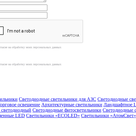
гласие на обработку моих персональных данных
гласие на обработку моих персональных данных
ильники
Светодиодные светильники для АЗС
Светодиодные св
орговое освещение
Архитектурные светильники
Ландшафтное 
 светодиодный
Светодиодные фитосветильники
Светодиодные 
щенные LED
Светильники «ECOLED»
Светильники «АтомСвет»