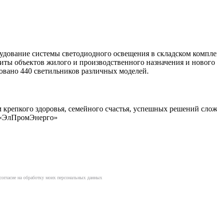
дование системы светодиодного освещения в складском компле
щиты объектов жилого и производственного назначения и ново
вано 440 светильников различных моделей.
 крепкого здоровья, семейного счастья, успешных решений слож
К «ЭлПромЭнерго»
согласие на обработку моих персональных данных