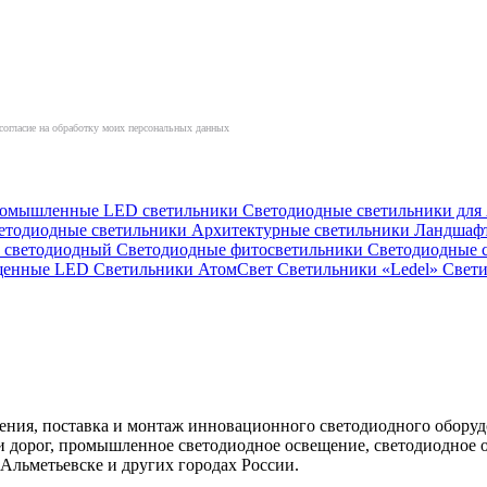
согласие на обработку моих персональных данных
омышленные LED светильники
Светодиодные светильники дл
етодиодные светильники
Архитектурные светильники
Ландшаф
й светодиодный
Светодиодные фитосветильники
Светодиодные 
ищенные LED
Светильники АтомСвет
Светильники «Ledel»
Свет
ния, поставка и монтаж инновационного светодиодного оборуд
ц и дорог, промышленное светодиодное освещение, светодиодно
Альметьевске и других городах России.