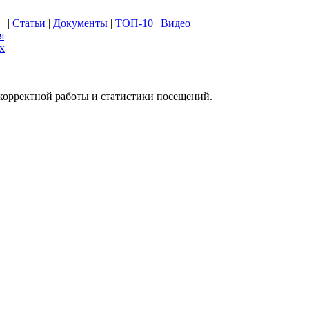
|
Статьи
|
Документы
|
ТОП-10
|
Видео
я
х
 корректной работы и статистики посещений.